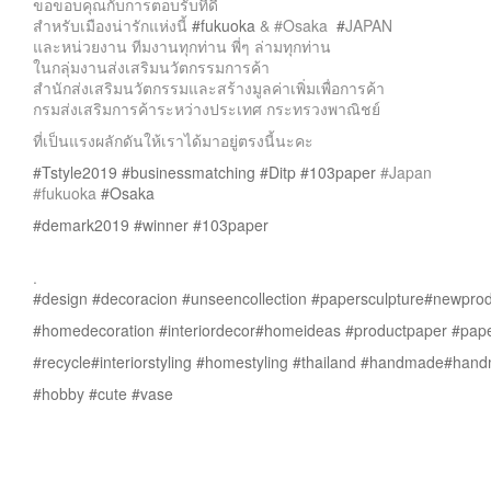
ขอขอบคุณกับการตอบรับที่ดี
สำหรับเมืองน่ารักแห่งนี้
#
fukuoka
& #Osaka
#
JAPAN
และหน่วยงาน ทีมงานทุกท่าน พี่ๆ ล่ามทุกท่าน
ในกลุ่มงานส่งเสริมนวัตกรรมการค้า
สำนักส่งเสริมนวัตกรรมและสร้างมูลค่าเพิ่มเพื่อการค้า
กรมส่งเสริมการค้าระหว่างประเทศ กระทรวงพาณิชย์
ที่เป็นแรงผลักดันให้เราได้มาอยู่ตรงนี้นะคะ
#
Tstyle2019
#
businessmatching
#
Ditp
#
103paper
#Japan
#fukuoka
#
Osaka
#
demark2019
#
winner
#
103paper
.
#
design
#
decoracion
#
unseencollection
#
papersculpture
#
newprod
#
homedecoration
#
interiordecor
#
homeideas
#
productpaper
#
pap
#
recycle
#
interiorstyling
#
homestyling
#
thailand
#
handmade
#
hand
#
hobby
#
cute
#
vase