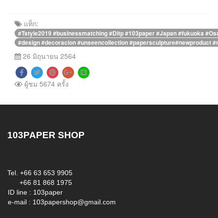
แท็ก:
#Tstyle2019 #businessmatching #Ditp #103paper #Japan #fukuoka #O
#design #decoracion #unseencollection #papersculpture#newproduct #
26 มิถุนายน 2564
ผู้ชม 5674 ครั้ง
103PAPER SHOP
Tel. +66 63 653 9905
+66 81 868 1975
ID line : 103paper
e-mail :
103papershop@gmail.com