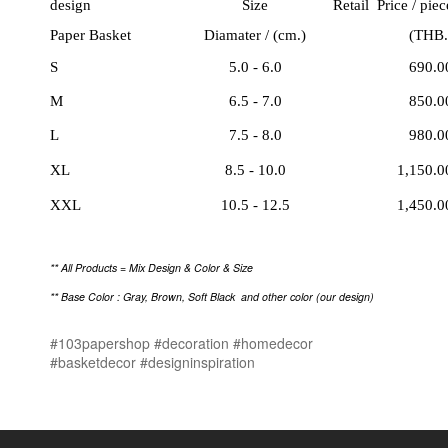
design
Size
Retail Price / piec
Paper Basket
Diamater /
(cm.)
(THB.
S
5.0 - 6.0
690.0
M
6.5 - 7.0
850.0
L
7.5 - 8.0
980.0
XL
8.5 - 10.0
1,150.0
XXL
10.5 - 12.5
1,450.0
** All Products = Mix Design & Color & Size
** Base Color : Gray, Brown, Soft Black
and other color (our design)
#103papershop
#decoration
#homedecor
#basketdecor
#designinspiration