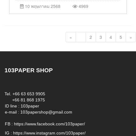
10 พฤษภาคม 2568
4969
«
1
2
3
4
5
»
103PAPER SHOP
Tel. +66 63 653 9905
+66 81 868 1975
ID line : 103paper
e-mail :
103papershop@gmail.com
FB :
https://www.facebook.com/103paper/
IG :
https://www.instagram.com/103paper/